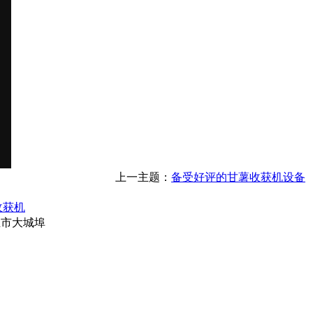
上一主题：
备受好评的甘薯收获机设备
收获机
东省安丘市大城埠
铲
砂
电
打
钻
烫
胶
微
次
灌
车
浆
缆
坑
坑
金
带
耕
氯
装
生
保
机
机
模
机
酸
机
产
护
切
钠
械
线
套
机
管