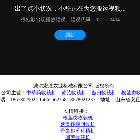
潍坊宏胜农业机械有限公司 版权所有
公司主营：
中草药收获机
黄芪收获机
当归收获机
根茎类
：18678029022 15662562758 18678021235 地址：山
友情链接：
根茎类收获机
薯类残膜回收机
丹参起垄种植机
圆葱收获机