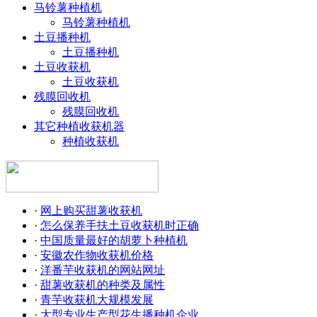
马铃薯种植机
马铃薯种植机
土豆播种机
土豆播种机
土豆收获机
土豆收获机
残膜回收机
残膜回收机
其它种植收获机器
种植收获机
·
网上购买甜薯收获机
·
怎么保养手扶土豆收获机时正确
·
中国质量最好的胡萝卜种植机
·
安徽农作物收获机价格
·
洋番芋收获机的网站网址
·
甜薯收获机的种类及属性
·
青芋收获机大规模发展
·
大型专业生产型花生播种机企业